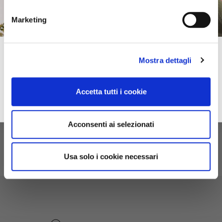
Marketing
Subscribe to our newsletter!
Mostra dettagli
Spring–Summer
For you immediately a 10% discount on your first online purchase of the
2026
Collection and many exclusive offers, discounts and previews.
OUTLET
Accetta tutti i cookie
email
Sign up
"be noir" gloves bubble gum
privacy
I accept the privacy conditions
Acconsenti ai selezionati
€35.00
Usa solo i cookie necessari