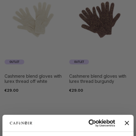
OUTLET
OUTLET
cashmere blend gloves with
cashmere blend gloves with
lurex thread off white
lurex thread burgundy
€29.00
€29.00