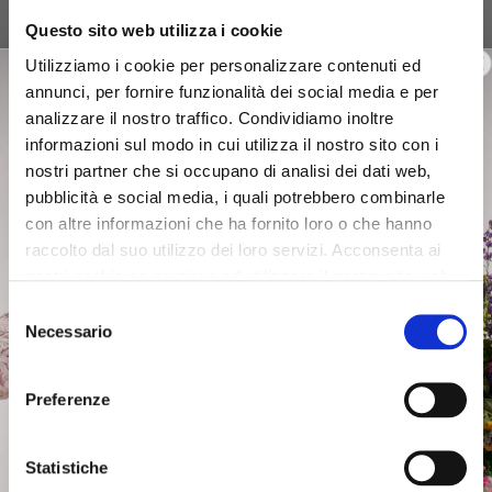
Questo sito web utilizza i cookie
Utilizziamo i cookie per personalizzare contenuti ed
annunci, per fornire funzionalità dei social media e per
analizzare il nostro traffico. Condividiamo inoltre
informazioni sul modo in cui utilizza il nostro sito con i
nostri partner che si occupano di analisi dei dati web,
pubblicità e social media, i quali potrebbero combinarle
OUTLET
OUTLET
con altre informazioni che ha fornito loro o che hanno
raccolto dal suo utilizzo dei loro servizi. Acconsenta ai
cashmere blend gloves with
"be noir" gloves royal
nostri cookie se continua ad utilizzare il nostro sito web.
lurex thread black
Selezione
€35.00
€29.00
Necessario
del
consenso
Preferenze
Statistiche