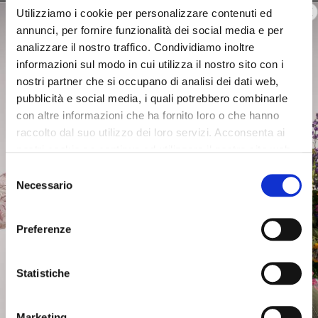
light blu
Utilizziamo i cookie per personalizzare contenuti ed
€155.00
-50%
annunci, per fornire funzionalità dei social media e per
€135.00
-50%
€77.50
analizzare il nostro traffico. Condividiamo inoltre
€67.50
informazioni sul modo in cui utilizza il nostro sito con i
nostri partner che si occupano di analisi dei dati web,
pubblicità e social media, i quali potrebbero combinarle
con altre informazioni che ha fornito loro o che hanno
raccolto dal suo utilizzo dei loro servizi. Acconsenta ai
nostri cookie se continua ad utilizzare il nostro sito web.
Selezione
Necessario
del
consenso
Preferenze
Statistiche
SALE
SALE
Marketing