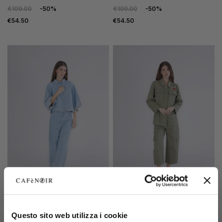
€109.00
-50%
€109.00
-50%
€54.50
€54.50
SALE
SALE
cropped denim shirt with
gabardine shirt with studs
Questo sito web utilizza i cookie
embroidery on the sleeves
military