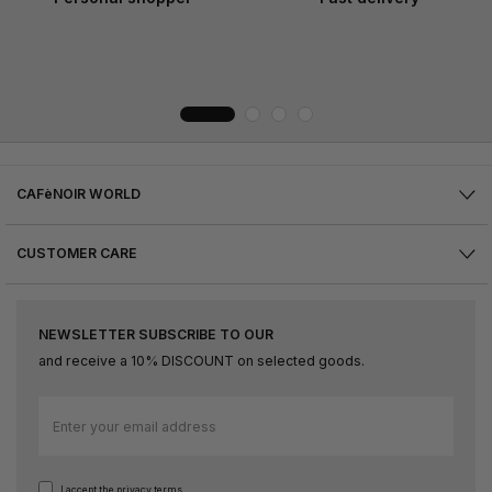
CAFèNOIR WORLD
CUSTOMER CARE
NEWSLETTER SUBSCRIBE TO OUR
and receive a 10% DISCOUNT on selected goods.
Sign
Up
for
Our
I accept
the privacy terms