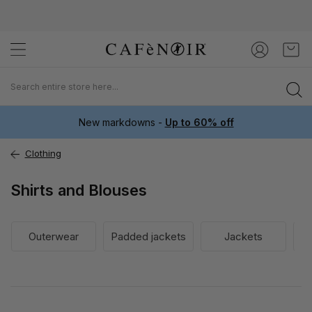
Skip
My C
to
Content
New markdowns -
Up to 60% off
Clothing
Shirts and Blouses
Outerwear
Padded jackets
Jackets