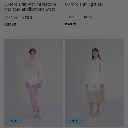
oxford shirt with rhinestone
oxford shirt light blu
and stud applications white
€99.00
-50%
€135.00
-50%
€49.50
€67.50
SALE
SALE