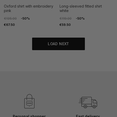
oxford shirt with embroidery
long-sleeved fitted shirt
pink
white
€135.00
-50%
€119.00
-50%
€67.50
€59.50
LOAD NEXT
Personal shopper
Fast delivery