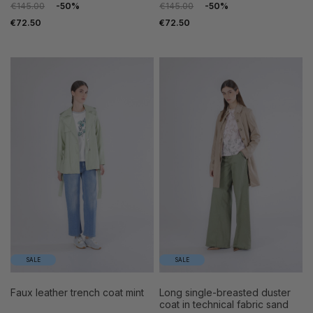
€145.00
-50%
€145.00
-50%
€72.50
€72.50
SALE
SALE
faux leather trench coat mint
long single-breasted duster
coat in technical fabric sand