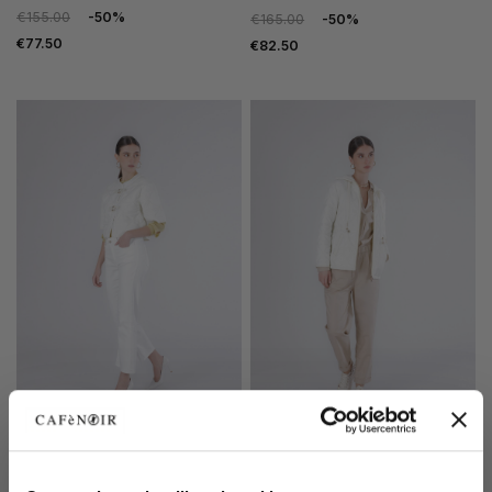
€155.00
-50%
€165.00
-50%
€77.50
€82.50
SALE
SALE
short diamond quilted duvet
diamond quilted fitted duvet
oat
oat