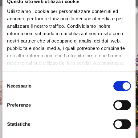
Questo sito web utilizza i cookie
€135.00
-50%
€165.00
-50%
Utilizziamo i cookie per personalizzare contenuti ed
€67.50
€82.50
annunci, per fornire funzionalità dei social media e per
analizzare il nostro traffico. Condividiamo inoltre
informazioni sul modo in cui utilizza il nostro sito con i
nostri partner che si occupano di analisi dei dati web,
pubblicità e social media, i quali potrebbero combinarle
con altre informazioni che ha fornito loro o che hanno
raccolto dal suo utilizzo dei loro servizi. Acconsenta ai
nostri cookie se continua ad utilizzare il nostro sito web.
Selezione
Necessario
del
consenso
Preferenze
SALE
SALE
Statistiche
diamond-patterned egg-
long single-breasted duster