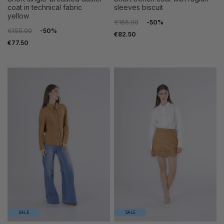
coat in technical fabric
sleeves biscuit
yellow
€165.00
-50%
€155.00
-50%
€82.50
€77.50
SALE
SALE