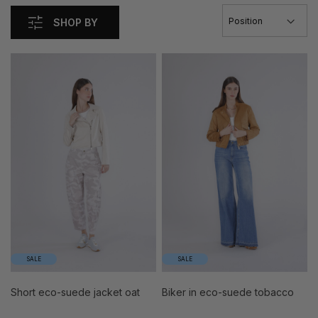
SHOP BY
SALE
SALE
short eco-suede jacket oat
biker in eco-suede tobacco