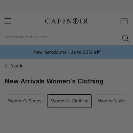
Skip
My C
to
Content
New markdowns -
Up to 60% off
New In
New Arrivals Women's Clothing
Women's Shoes
Women's Clothing
Women's Access