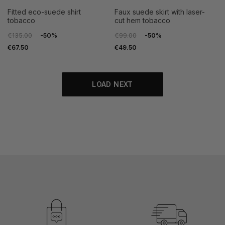
fitted eco-suede shirt
faux suede skirt with laser-
tobacco
cut hem tobacco
€135.00
-50%
€99.00
-50%
€67.50
€49.50
LOAD NEXT