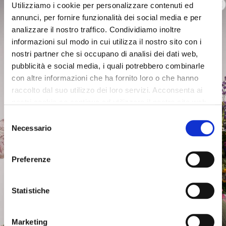
Utilizziamo i cookie per personalizzare contenuti ed
with maxi buckles black
with metal accessory black
annunci, per fornire funzionalità dei social media e per
€179.00
-40%
€165.00
-40%
analizzare il nostro traffico. Condividiamo inoltre
€107.40
€99.00
informazioni sul modo in cui utilizza il nostro sito con i
nostri partner che si occupano di analisi dei dati web,
pubblicità e social media, i quali potrebbero combinarle
con altre informazioni che ha fornito loro o che hanno
raccolto dal suo utilizzo dei loro servizi. Acconsenta ai
nostri cookie se continua ad utilizzare il nostro sito web.
Selezione
Necessario
del
consenso
Preferenze
Statistiche
OUTLET
OUTLET
Marketing