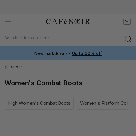
Skip
My C
to
Content
New markdowns -
Up to 60% off
Shoes
Women's Combat Boots
High Women's Combat Boots
Women's Platform Comba