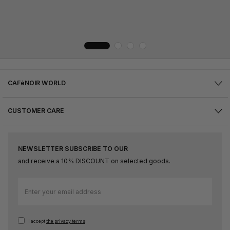
CAFèNOIR WORLD
CUSTOMER CARE
NEWSLETTER SUBSCRIBE TO OUR
and receive a 10% DISCOUNT on selected goods.
Sign
Up
for
Our
I accept
the privacy terms