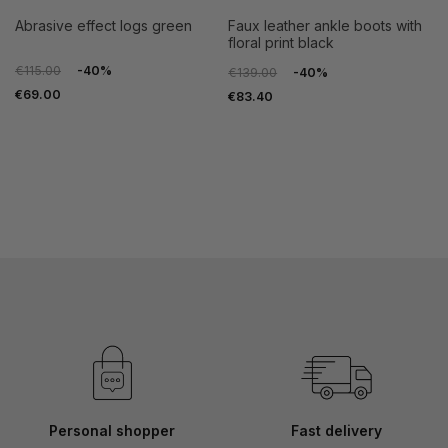
abrasive effect logs green
faux leather ankle boots with
floral print black
€115.00
-40%
€139.00
-40%
€69.00
€83.40
Personal shopper
Fast delivery