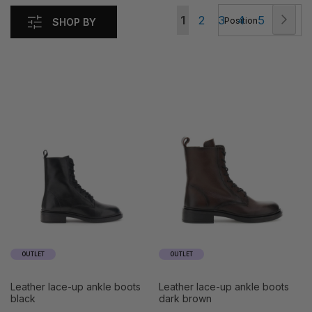
Page
Pag
Nex
You're
Page
Page
Page
Page
1
2
3
4
5
SHOP BY
currently
reading
page
OUTLET
OUTLET
leather lace-up ankle boots
leather lace-up ankle boots
black
dark brown