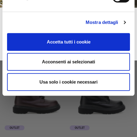
metallic effect lace-up ankle
ankle boots with decorations
boots anthracite
on the tongue black
Subscribe to our newsletter!
€149.00
-40%
€149.00
-40%
Mostra dettagli
€89.40
€89.40
Spring–Summer
For you immediately a 10% discount on your first online purchase of the
2026
Collection and many exclusive offers, discounts and previews.
Accetta tutti i cookie
email
Sign up
privacy
I accept the privacy conditions
Acconsenti ai selezionati
Usa solo i cookie necessari
OUTLET
OUTLET