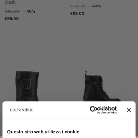
black
€165.00
-40%
€165.00
-40%
€99.00
€99.00
OUTLET
OUTLET
Questo sito web utilizza i cookie
leather tube ankle boots
lace-up leather ankle boots