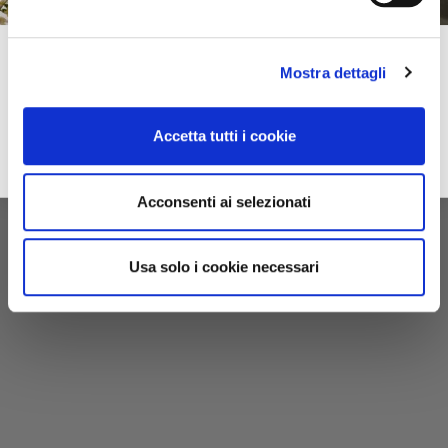
Subscribe to our newsletter!
Mostra dettagli
Spring–Summer
For you immediately a 10% discount on your first online purchase of the
2026
Collection and many exclusive offers, discounts and previews.
Accetta tutti i cookie
email
Sign up
privacy
I accept the privacy conditions
Acconsenti ai selezionati
Usa solo i cookie necessari