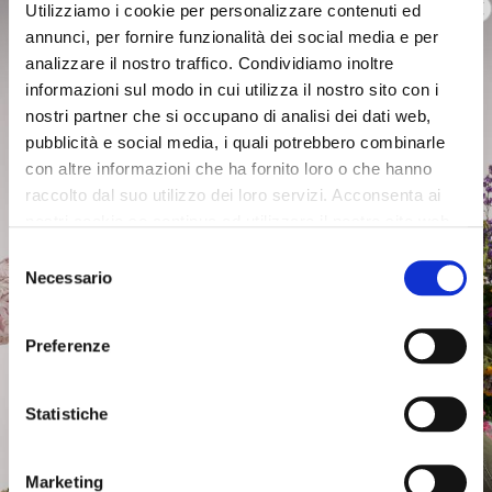
Utilizziamo i cookie per personalizzare contenuti ed
€105.00
-60%
€105.00
-60%
annunci, per fornire funzionalità dei social media e per
€42.00
€42.00
analizzare il nostro traffico. Condividiamo inoltre
informazioni sul modo in cui utilizza il nostro sito con i
nostri partner che si occupano di analisi dei dati web,
pubblicità e social media, i quali potrebbero combinarle
con altre informazioni che ha fornito loro o che hanno
raccolto dal suo utilizzo dei loro servizi. Acconsenta ai
nostri cookie se continua ad utilizzare il nostro sito web.
Selezione
Necessario
del
consenso
Preferenze
Statistiche
OUTLET
OUTLET
Marketing
microfibre pumps red
microfibre pumps black