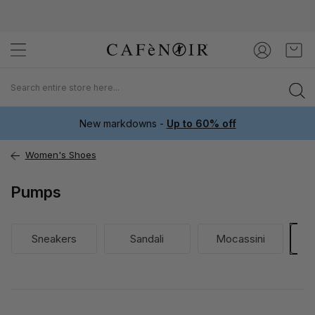
Skip
My C
to
Content
New markdowns -
Up to 60% off
Women's Shoes
Pumps
Sneakers
Sandali
Mocassini
D