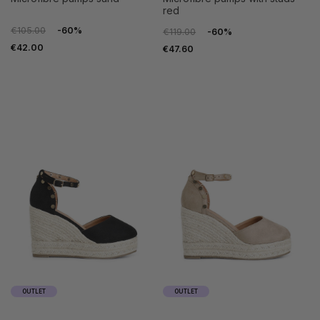
red
€105.00
-60%
€119.00
-60%
€42.00
€47.60
OUTLET
OUTLET