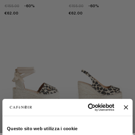
€155.00
-60%
€155.00
-60%
€62.00
€62.00
OUTLET
OUTLET
Questo sito web utilizza i cookie
canvas décolleté with slave
canvas peep-toe pump
lacing leopard
leopard