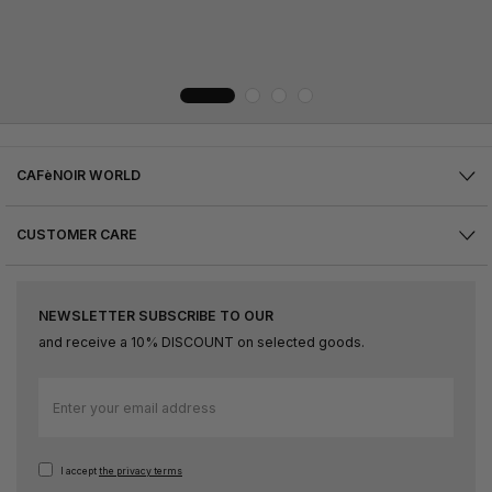
CAFèNOIR WORLD
CUSTOMER CARE
NEWSLETTER SUBSCRIBE TO OUR
and receive a 10% DISCOUNT on selected goods.
Sign
Up
for
Our
I accept
the privacy terms