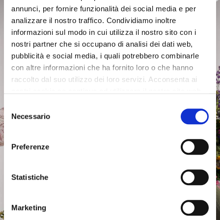
annunci, per fornire funzionalità dei social media e per
technical fabric trench coat
short trench coat with raglan
analizzare il nostro traffico. Condividiamo inoltre
navy
sleeves biscuit
informazioni sul modo in cui utilizza il nostro sito con i
$209.00
-50%
$209.00
-50%
nostri partner che si occupano di analisi dei dati web,
$104.50
$104.50
pubblicità e social media, i quali potrebbero combinarle
con altre informazioni che ha fornito loro o che hanno
raccolto dal suo utilizzo dei loro servizi. Acconsenta ai
nostri cookie se continua ad utilizzare il nostro sito web.
Selezione
Necessario
del
consenso
Preferenze
38
40
38
40
42
44
42
44
Statistiche
46
48
46
48
50
50
Marketing
SALE
OUTLET