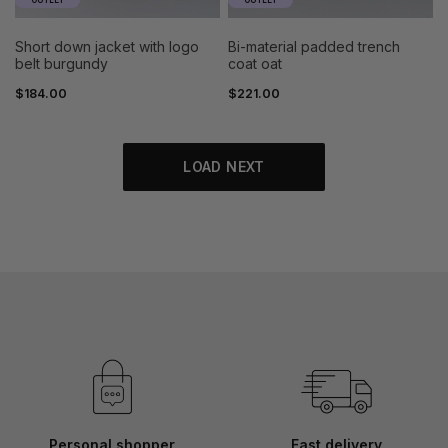
OUTLET
OUTLET
short down jacket with logo
bi-material padded trench
belt burgundy
coat oat
$184.00
$221.00
LOAD NEXT
Personal shopper
Fast delivery