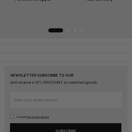
NEWSLETTER SUBSCRIBE TO OUR
and receive a 10% DISCOUNT on selected goods.
Sign
Up
for
Our
I accept
the privacy terms
Newsletter:
SUBSCRIBE