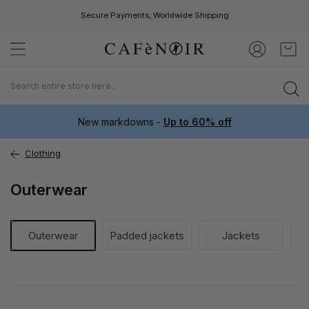
Secure Payments, Worldwide Shipping
Skip
My C
to
Content
New markdowns -
Up to 60% off
Clothing
Outerwear
Outerwear
Padded jackets
Jackets