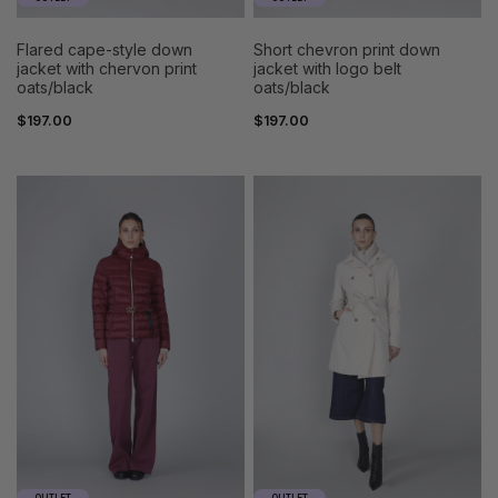
flared cape-style down
short chevron print down
jacket with chervon print
jacket with logo belt
oats/black
oats/black
$197.00
$197.00
38
40
38
40
42
44
42
44
46
48
46
48
50
50