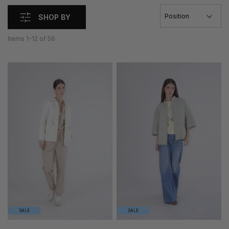
SHOP BY
Items
1
-
12
of
56
38
40
38
40
42
44
42
44
46
48
46
48
50
50
SALE
SALE