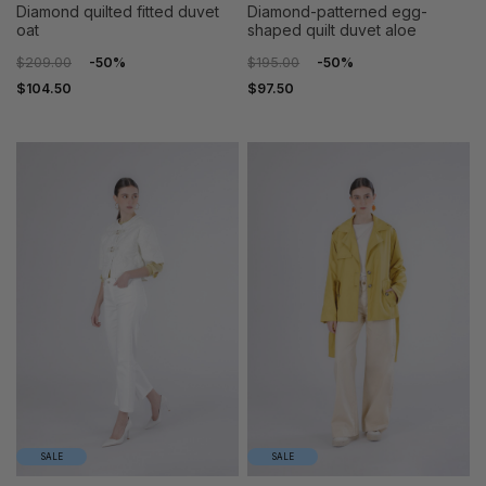
diamond quilted fitted duvet
diamond-patterned egg-
oat
shaped quilt duvet aloe
$209.00
-50%
$195.00
-50%
$104.50
$97.50
38
40
38
40
42
44
42
44
46
48
46
48
50
50
SALE
SALE