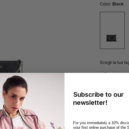
Color:
Black
Scegli la tua tag
One
Size
Subscribe to our
Fidelity 
newsletter!
Easy Retu
For you immediately a 10% disco
S
your first online purchase of the