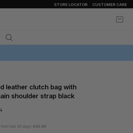
STORE LOCATOR
CUSTOMER CARE
My Ca
ain shoulder strap black
%
 from last 30 days:
€42.00