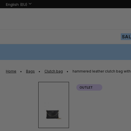
Language:
Language
English (EU)
Skip
to
Content
SA
Home
Bags
Clutch bag
hammered leather clutch bag with
Skip
OUTLET
to
the
end
of
the
images