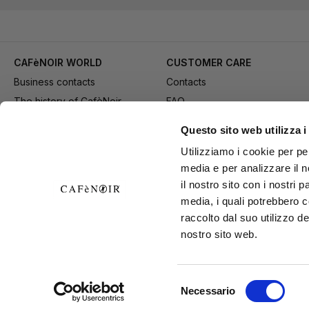
CAFèNOIR WORLD
CUSTOMER CARE
Business contacts
Contacts
The history of CafèNoir
FAQ
Work with us
Method of purchase
Questo sito web utilizza i
Fidelity Card
Payment
Utilizziamo i cookie per pe
Gift card
Delivery
media e per analizzare il n
Youtube Channel
Returns and refund
il nostro sito con i nostri 
Download adv materials
General conditions of Sale
media, i quali potrebbero 
B2B Area
Exercise your right of
raccolto dal suo utilizzo de
nostro sito web.
withdrawal
Selezione
Necessario
CAFèNOIR S
del