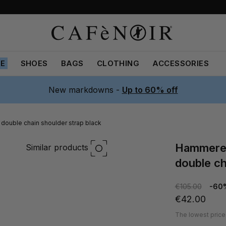
LE
SHOES
BAGS
CLOTHING
ACCESSORIES
New markdowns -
Up to 60% off
 double chain shoulder strap black
hammered leather clutch bag with
Similar products
double ch
€105.00
-60
€42.00
The lowest price