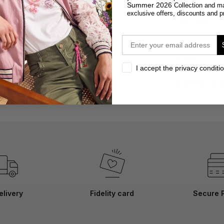
DESCRIPTION
Summer 2026
Collection and m
exclusive offers, discounts and p
Comfortable clu
shoulder strap.
email
DETAILS
privacy
I accept the privacy conditi
SHIPPING AN
elivery
Fidelity card
Secure 