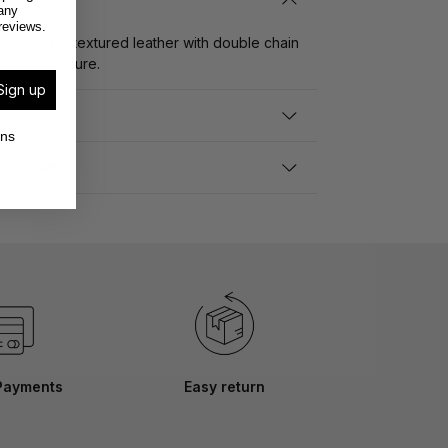
any
reviews.
tch bag in textured leather with double chain
 zipper closure.
Sign up
ons
D RETURNS
Payments
Easy return