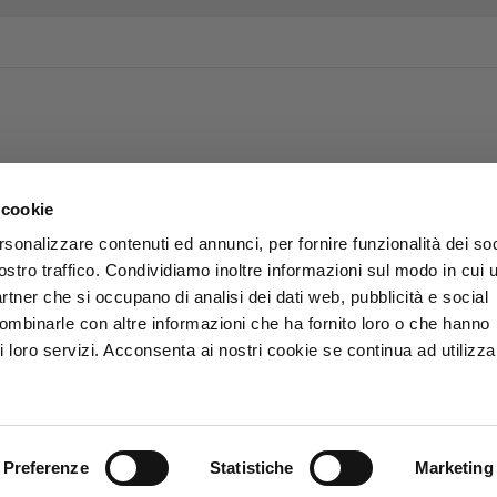
 cookie
rsonalizzare contenuti ed annunci, per fornire funzionalità dei soc
ostro traffico. Condividiamo inoltre informazioni sul modo in cui u
partner che si occupano di analisi dei dati web, pubblicità e social
combinarle con altre informazioni che ha fornito loro o che hanno
i loro servizi. Acconsenta ai nostri cookie se continua ad utilizzar
Preferenze
Statistiche
Marketing
.p.A. - P.Iva 01863570501 -
Privacy e Cookies policy
-
Accessibilit