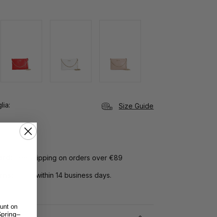
lia
Size Guide
Card:
free shipping on orders over €89
rns:
return within 14 business days.
unt on
pring–