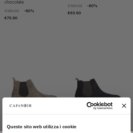
chocolate
€159.00
-60%
€189.00
-60%
€63.60
€75.60
OUTLET
OUTLET
Questo sito web utilizza i cookie
men's suede beatles taupe
men's suede beatles navy