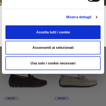
men’s suede loafers with
men’s flip-flop sandals in
box sole tan
leather black
Subscribe to our newsletter!
€159.00
-60%
€95.00
-60%
Mostra dettagli
€63.60
€38.00
Spring–Summer
For you immediately a 10% discount on your first online purchase of the
2026
Collection and many exclusive offers, discounts and previews.
Accetta tutti i cookie
email
Sign up
privacy
I accept the privacy conditions
Acconsenti ai selezionati
Usa solo i cookie necessari
OUTLET
OUTLET