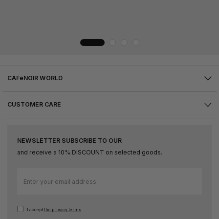
CAFèNOIR WORLD
CUSTOMER CARE
NEWSLETTER SUBSCRIBE TO OUR
and receive a 10% DISCOUNT on selected goods.
Sign
Up
for
Our
I accept
the privacy terms