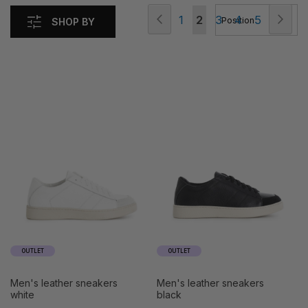
Page
Page
Previous
Pag
Nex
Page
You're
Page
Page
Page
1
2
3
4
5
SHOP BY
currently
reading
page
OUTLET
OUTLET
men's leather sneakers
men's leather sneakers
white
black