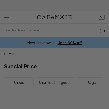
Skip
My C
to
Content
New markdowns -
Up to 60% off
Man
Special Price
Shoes
Small leather goods
Bags