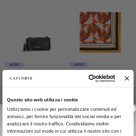
OUTLET
OUTLET
metallic effect mobile phone
polyester voile scarf with
holder black
stylised flower print stylized
flower
€59.00
-50%
€29.00
-50%
Questo sito web utilizza i cookie
€29.50
€14.50
Utilizziamo i cookie per personalizzare contenuti ed
annunci, per fornire funzionalità dei social media e per
analizzare il nostro traffico. Condividiamo inoltre
informazioni sul modo in cui utilizza il nostro sito con i