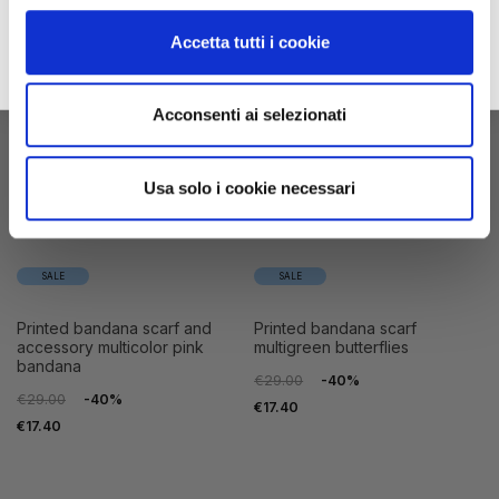
2026
Collection and many exclusive offers, discounts and previews.
Accetta tutti i cookie
email
Sign up
privacy
I accept the privacy conditions
Acconsenti ai selezionati
Usa solo i cookie necessari
SALE
SALE
printed bandana scarf and
printed bandana scarf
accessory multicolor pink
multigreen butterflies
bandana
€29.00
-40%
€29.00
-40%
€17.40
€17.40