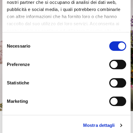
nostri partner che si occupano di analisi dei dati web,
pubblicità e social media, i quali potrebbero combinarle
con altre informazioni che ha fornito loro o che hanno
raccolto dal suo utilizzo dei loro servizi. Acconsenta ai
nostri cookie se continua ad utilizzare il nostro sito web.
Selezione
Necessario
del
consenso
Preferenze
SALE
SALE
Statistiche
metal belt light gold
printed bandana scarf and
accessory multiblue bandana
€29.00
-40%
€29.00
-40%
Marketing
€17.40
€17.40
Subscribe to our newsletter!
Mostra dettagli
Spring–Summer
For you immediately a 10% discount on your first online purchase of the