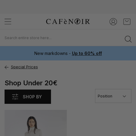
Skip
My C
to
Content
New markdowns -
Up to 60% off
Special Prices
Shop Under 20€
SHOP BY